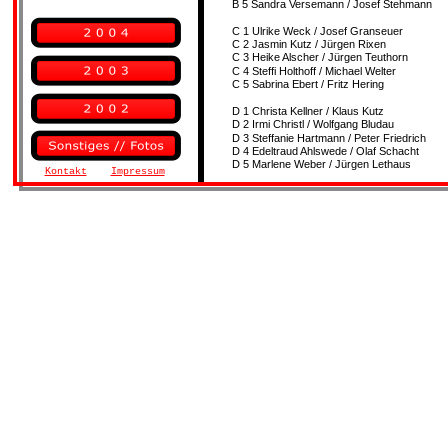
B 5 Sandra Versemann / Josef Stehmann     
C 1 Ulrike Weck / Josef Granseuer   
C 2 Jasmin Kutz / Jürgen Rixen
C 3 Heike Alscher / Jürgen Teuthorn
C 4 Steffi Holthoff / Michael Welter
C 5 Sabrina Ebert / Fritz Hering
D 1 Christa Kellner / Klaus Kutz    
D 2 Irmi Christl / Wolfgang Bludau
D 3 Steffanie Hartmann / Peter Friedrich
D 4 Edeltraud Ahlswede / Olaf Schacht
D 5 Marlene Weber / Jürgen Lethaus
Kontakt
Impressum