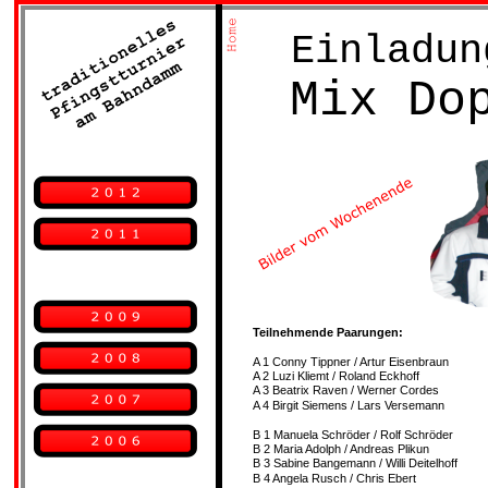
Einladun
Mix Do
Teilnehmende Paarungen:    
A 1 Conny Tippner / Artur Eisenbraun   
A 2 Luzi Kliemt / Roland Eckhoff
A 3 Beatrix Raven / Werner Cordes
A 4 Birgit Siemens / Lars Versemann
B 1 Manuela Schröder / Rolf Schröder   
B 2 Maria Adolph / Andreas Plikun
B 3 Sabine Bangemann / Willi Deitelhoff      
B 4 Angela Rusch / Chris Ebert